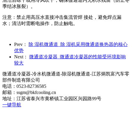
清洁后晾干或用冷风吹干，确保微通道内无积水残留（防止冬
季结冰胀裂）。
注意：禁止用高压水直接冲击集流管焊 接处，避免焊点漏
水；清洁时需断电操作，防止触电。
Prev：
除 湿机微通道_除 湿机采用微通道换热器的核心
优势
Next：
微通道冷凝器_微通道冷凝器的性能受环境影响
较大
微通道冷凝器-冷水机微通道-除湿机微通道-江苏炳凯富汽车零
部件制造有限公司
电话：0523-82736585
邮箱：ssgm@bkfcooling.cn
地址：江苏省泰兴市黄桥镇工业园区兴园路99号
一键导航