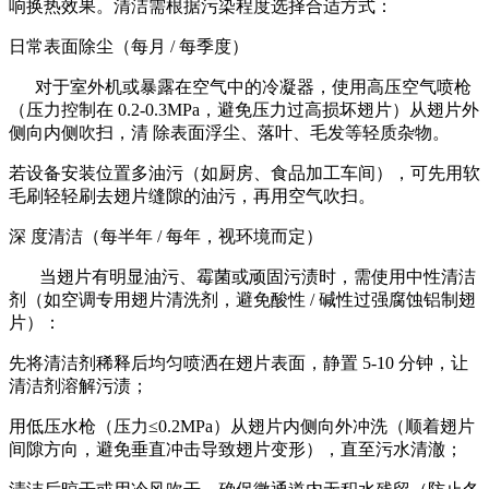
响换热效果。清洁需根据污染程度选择合适方式：
日常表面除尘（每月 / 每季度）
对于室外机或暴露在空气中的冷凝器，使用高压空气喷枪
（压力控制在 0.2-0.3MPa，避免压力过高损坏翅片）从翅片外
侧向内侧吹扫，清 除表面浮尘、落叶、毛发等轻质杂物。
若设备安装位置多油污（如厨房、食品加工车间），可先用软
毛刷轻轻刷去翅片缝隙的油污，再用空气吹扫。
深 度清洁（每半年 / 每年，视环境而定）
当翅片有明显油污、霉菌或顽固污渍时，需使用中性清洁
剂（如空调专用翅片清洗剂，避免酸性 / 碱性过强腐蚀铝制翅
片）：
先将清洁剂稀释后均匀喷洒在翅片表面，静置 5-10 分钟，让
清洁剂溶解污渍；
用低压水枪（压力≤0.2MPa）从翅片内侧向外冲洗（顺着翅片
间隙方向，避免垂直冲击导致翅片变形），直至污水清澈；