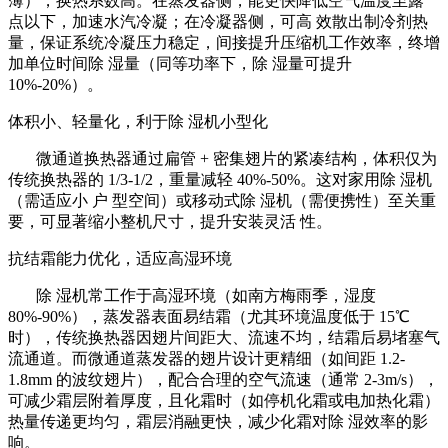
薄），换热系数高。在蒸发器侧，能更快降低空气温度至露
点以下，加速水汽冷凝；在冷凝器侧，可高 效散出制冷剂热
量，保证系统冷凝压力稳定，间接提升压缩机工作效率，终增
加单位时间除 湿量（同等功率下，除 湿量可提升
10%-20%）。
体积小、轻量化，利于除 湿机小型化
微通道换热器通过扁管 + 密集翅片的紧凑结构，体积仅为
传统换热器的 1/3-1/2，重量减轻 40%-50%。这对家用除 湿机
（需适应小 户 型空间）或移动式除 湿机（需便携性）至关重
要，可显著缩小整机尺寸，提升安装灵活 性。
抗结霜能力优化，适应高湿环境
除 湿机常工作于高湿环境（如南方梅雨季，湿度
80%-90%），蒸发器表面易结霜（尤其环境温度低于 15℃
时），传统换热器因翅片间距大、流速不均，结霜后易堵塞气
流通道。而微通道蒸发器的翅片设计更精细（如间距 1.2-
1.8mm 的波纹翅片），配合合理的空气流速（通常 2-3m/s），
可减少霜层附着厚度，且化霜时（如停机化霜或电加热化霜）
热量传递更均匀，霜层消融更快，减少化霜对除 湿效率的影
响。