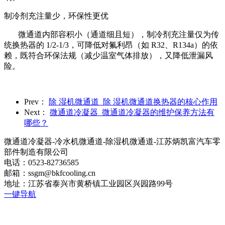
制冷剂充注量少，环保性更优
微通道内部容积小（通道细且短），制冷剂充注量仅为传
统换热器的 1/2-1/3，可降低对氟利昂（如 R32、R134a）的依
赖，既符合环保法规（减少温室气体排放），又降低泄漏风
险。
Prev：
除 湿机微通道_除 湿机微通道换热器的核心作用
Next：
微通道冷凝器_微通道冷凝器的维护保养方法有
哪些？
微通道冷凝器-冷水机微通道-除湿机微通道-江苏炳凯富汽车零
部件制造有限公司
电话：0523-82736585
邮箱：ssgm@bkfcooling.cn
地址：江苏省泰兴市黄桥镇工业园区兴园路99号
一键导航