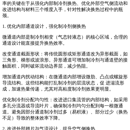
率的关键在于从强化内部制冷剂换热、优化外部空气侧流动和
改进结构与材料三个维度入手，针对性解决换热过程中的瓶
颈。
1. 优化内部通道设计，强化制冷剂侧换热
微通道内部是制冷剂相变（气态转液态）的核心区域，合理的
通道设计能直接提升换热效率。
改变通道截面形状：将传统圆形或矩形通道改为异形截面，如
三角形、梯形或波浪形。异形通道可增加制冷剂与通道壁的接
触面积，同时破坏流动边界层，减少热阻。
增加通道内扰动结构：在微通道内部增设微肋、凸点或螺旋形
导流结构。这些结构能打乱制冷剂的层流状态，促 进湍流形
成，加速热量传递，尤其对高粘度制冷剂效果更明显。
优化制冷剂分配均匀性：改进进口集流管的内部结构，如采用
多孔分流器或导流叶片，确保制冷剂均匀分配到每一根微通
道。避免因部分通道制冷剂过多（易积液）、部分过少（换热
不足）导致的整体效率下降。
2. 改进外部翅片与气流设计，提升空气侧换热