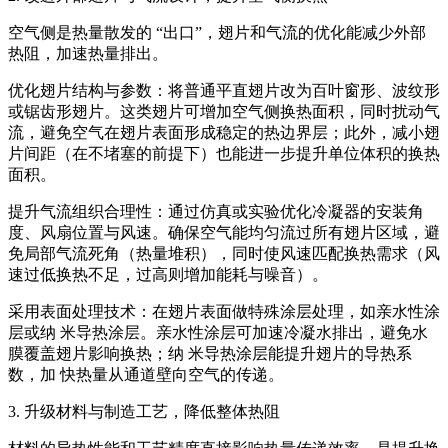
空气侧是热量散发的 “出口”，翅片和气流的优化能减少外部
热阻，加速热量排出。
优化翅片结构与参数：将普通平直翅片改为百叶窗形、波纹形
或锯齿形翅片。这类翅片可增加空气侧换热面积，同时扰动气
流，避免空气在翅片表面形成稳定的热边界层；此外，减小翅
片间距（在不堵塞的前提下）也能进一步提升单位体积的换热
面积。
提升气流组织合理性：通过仿真或实验优化冷凝器的安装角
度、风扇位置与风速。确保空气能均匀流过所有翅片区域，避
免局部气流死角（热量堆积），同时使风速匹配换热需求（风
速过低换热不足，过高则增加能耗与噪音）。
采用表面处理技术：在翅片表面做特殊涂层处理，如亲水性涂
层或纳 米导热涂层。亲水性涂层可加速冷凝水排出，避免水
膜覆盖翅片影响换热；纳 米导热涂层能提升翅片的导热系
数，加 快热量从通道壁向空气的传递。
3. 升级材料与制造工艺，降低整体热阻