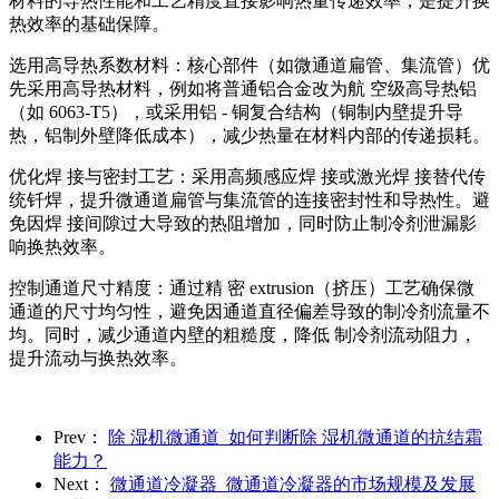
材料的导热性能和工艺精度直接影响热量传递效率，是提升换
热效率的基础保障。
选用高导热系数材料：核心部件（如微通道扁管、集流管）优
先采用高导热材料，例如将普通铝合金改为航 空级高导热铝
（如 6063-T5），或采用铝 - 铜复合结构（铜制内壁提升导
热，铝制外壁降低成本），减少热量在材料内部的传递损耗。
优化焊 接与密封工艺：采用高频感应焊 接或激光焊 接替代传
统钎焊，提升微通道扁管与集流管的连接密封性和导热性。避
免因焊 接间隙过大导致的热阻增加，同时防止制冷剂泄漏影
响换热效率。
控制通道尺寸精度：通过精 密 extrusion（挤压）工艺确保微
通道的尺寸均匀性，避免因通道直径偏差导致的制冷剂流量不
均。同时，减少通道内壁的粗糙度，降低 制冷剂流动阻力，
提升流动与换热效率。
Prev：
除 湿机微通道_如何判断除 湿机微通道的抗结霜
能力？
Next：
微通道冷凝器_微通道冷凝器的市场规模及发展