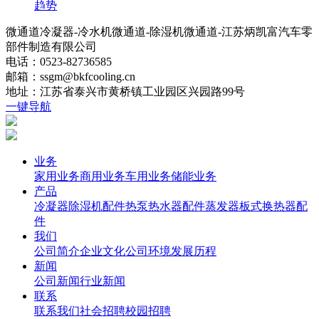
趋势
微通道冷凝器-冷水机微通道-除湿机微通道-江苏炳凯富汽车零
部件制造有限公司
电话：0523-82736585
邮箱：ssgm@bkfcooling.cn
地址：江苏省泰兴市黄桥镇工业园区兴园路99号
一键导航
业务
家用业务
商用业务
车用业务
储能业务
产品
冷凝器
除湿机配件
热泵热水器配件
蒸发器
板式换热器
配
件
我们
公司简介
企业文化
公司环境
发展历程
新闻
公司新闻
行业新闻
联系
联系我们
社会招聘
校园招聘