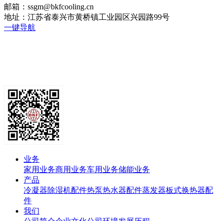
邮箱：ssgm@bkfcooling.cn
地址：江苏省泰兴市黄桥镇工业园区兴园路99号
一键导航
业务
家用业务
商用业务
车用业务
储能业务
产品
冷凝器
除湿机配件
热泵热水器配件
蒸发器
板式换热器
配
件
我们