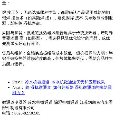
量：
焊 接工艺：无论选择哪种类型，都需确认产品采用成熟的铜
铝焊 接技术（如高频焊 接），避免因焊 接不 良导致制冷剂泄
漏，影响除 湿机寿命。
风阻与噪音：微通道换热器风阻普遍高于传统换热器，若对静
音要求极 高（如卧室），需选择风阻优化设计的产品，或优
先测试实际运行噪音。
售后与维护：全铝换热器维修成本较低，但抗损坏能力弱；半
铝半铜换热器维修难度略高，但故障概率更低，需结合品牌售
后能力选择。
Prev：
冷水机微通道_冷水机微通道优势和应用效果
Next：
除 湿机微通道_如何判断除 湿机微通道的抗结霜
能力？
微通道冷凝器-冷水机微通道-除湿机微通道-江苏炳凯富汽车零
部件制造有限公司
电话：0523-82736585