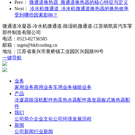
Prev：
微通道换热器_微通道换热器的核心特征与定义
Next：
冷水机微通道_冷水机微通道换热器的换热效率
受到哪些因素影响？
微通道冷凝器-冷水机微通道-除湿机微通道-江苏炳凯富汽车零
部件制造有限公司
电话：0523-82736585
邮箱：ssgm@bkfcooling.cn
地址：江苏省泰兴市黄桥镇工业园区兴园路99号
一键导航
业务
家用业务
商用业务
车用业务
储能业务
产品
冷凝器
除湿机配件
热泵热水器配件
蒸发器
板式换热器
配
件
我们
公司简介
企业文化
公司环境
发展历程
新闻
公司新闻
行业新闻