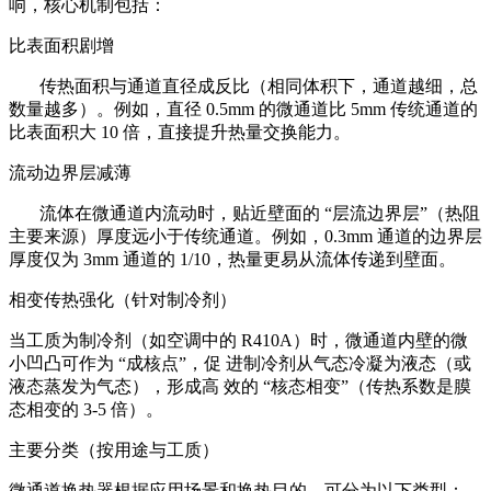
响，核心机制包括：
比表面积剧增
传热面积与通道直径成反比（相同体积下，通道越细，总
数量越多）。例如，直径 0.5mm 的微通道比 5mm 传统通道的
比表面积大 10 倍，直接提升热量交换能力。
流动边界层减薄
流体在微通道内流动时，贴近壁面的 “层流边界层”（热阻
主要来源）厚度远小于传统通道。例如，0.3mm 通道的边界层
厚度仅为 3mm 通道的 1/10，热量更易从流体传递到壁面。
相变传热强化（针对制冷剂）
当工质为制冷剂（如空调中的 R410A）时，微通道内壁的微
小凹凸可作为 “成核点”，促 进制冷剂从气态冷凝为液态（或
液态蒸发为气态），形成高 效的 “核态相变”（传热系数是膜
态相变的 3-5 倍）。
主要分类（按用途与工质）
微通道换热器根据应用场景和换热目的，可分为以下类型：