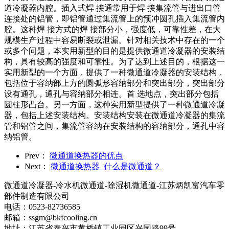
道冷凝器内腔。插入式焊 接通常用于焊 接集流管与进出口管
连接处的铝管，即铝管通过集流管上的预冲圆孔插入集流管内
腔。这种焊 接方式的焊 接部分小，强度低，可靠性差，在大
规模生产过程中容易断裂或泄漏。针对相关技术中存在的一个
或多个问题，本实用新型的目的是提供微通道冷凝器的安装结
构，具有较高的强度和可靠性。为了达到上述目的，根据这一
实用新型的一个方面，提供了一种微通道冷凝器的安装结构，
包括位于容纳部上方的圆弧形容纳部分和突出部分，突出部分
设有通孔，通孔与容纳部分相连。首 选地点，突出部分包括
圆柱形凸台。另一方面，这种实用新型提供了一种微通道冷凝
器，包括上述安装结构。安装结构安装在微通道冷凝器的集流
管和铝管之间，集流管容纳在安装结构的容纳部分，通孔中容
纳铝管。
Prev：
微通道换热器的优点
Next：
微通道换热器_什么是微通道？
微通道冷凝器-冷水机微通道-除湿机微通道-江苏炳凯富汽车零
部件制造有限公司
电话：0523-82736585
邮箱：ssgm@bkfcooling.cn
地址：江苏省泰兴市黄桥镇工业园区兴园路99号