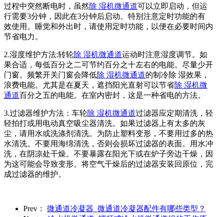
过程中突然断电时，虽然
除 湿机微通道
可以立即启动，但运
行需要3分钟，因此在3分钟后启动。特别注意定时功能的有
效使用。睡觉和外出时，请使用定时功能，以便在必要时间内
节省电力。
2.湿度维护方法:转轮
除 湿机微通道
运动时注意湿度调节。如
果合适，每低百分之二可节约百分之十左右的电能。尽量少开
门窗。频繁开关门窗会降低
除 湿机微通道
的制冷除 湿效果，
浪费电能。尤其是在夏天，遮挡阳光直射可以节省
除 湿机微
通道
百分之五的电能。在室内密封，这是一种省电的方法。
3.过滤器维护方法：车轮
除 湿机微通道
过滤器应定期清洗，轻
轻拍打或用电动真空吸尘器清洗。如果过滤器上有太多的灰
尘，请用水或洗涤剂清洗。为防止塑料变形，不要用过多的热
水清洗。不要用海绵清洗，否则会损坏过滤器的表面。用水冲
洗，在阴凉处干燥。不要暴露在阳光下或在炉子旁边干燥，因
为这可能会导致变形。将空气干燥后的过滤器安装回原位，完
成过滤器的维护。
Prev：
微通道冷凝器_微通道冷凝器配件有哪些类型？